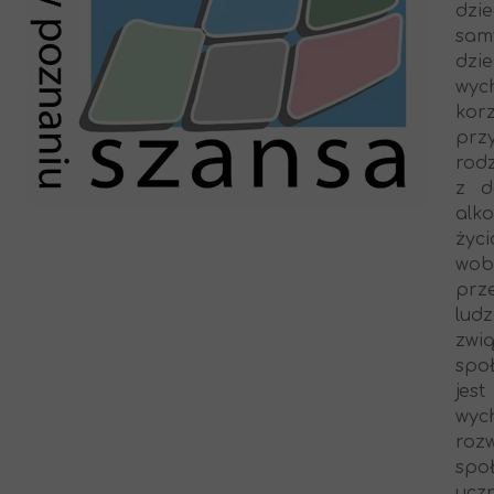
dzi
sam
dzi
wyc
kor
prz
rod
z d
alk
życ
wob
prz
ludz
zwią
spo
jes
wyc
rozw
spo
ucz