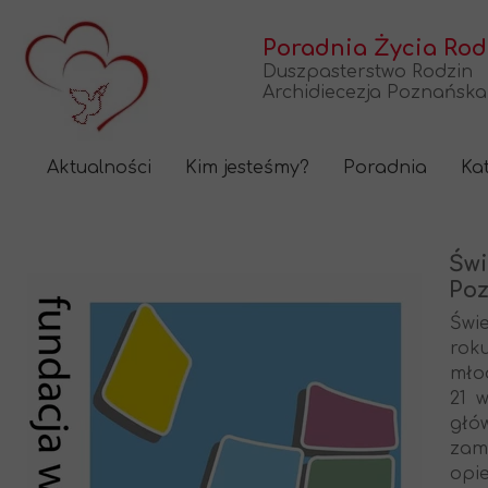
Poradnia Życia Ro
Duszpasterstwo Rodzin
Archidiecezja Poznańska
Aktualności
Kim jesteśmy?
Poradnia
Ka
Świ
Poz
Świ
rok
młod
21 
głó
zam
opi