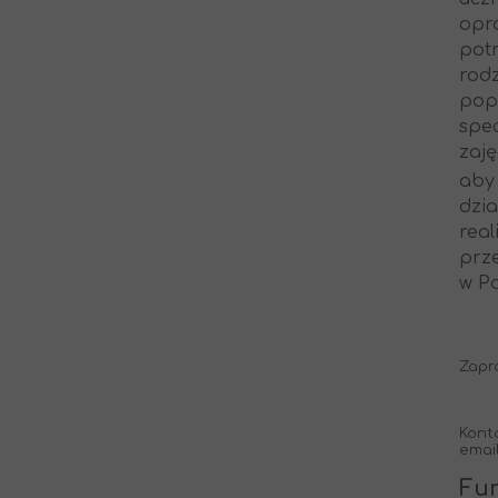
opr
pot
rod
pop
spe
zaj
aby
dzi
rea
prz
w P
Zapr
Konta
emai
Fun